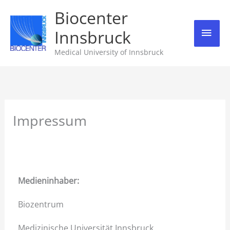
Skip
Biocenter
Mai
to
Innsbruck
content
Men
Medical University of Innsbruck
Impressum
Medieninhaber:
Biozentrum
Medizinische Universität Innsbruck